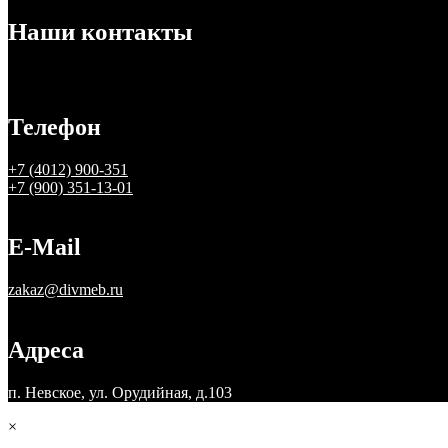
Наши контакты
Телефон
+7 (4012) 900-351
+7 (900) 351-13-01
E-Mail
zakaz@divmeb.ru
Адреса
п. Невское, ул. Орудийная, д.103
×