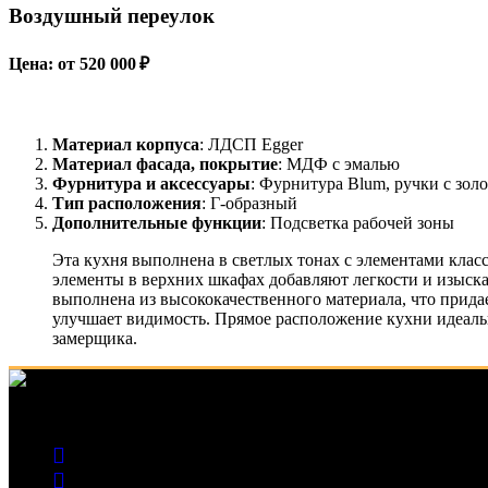
Воздушный переулок
Цена: от 520 000 ₽
Материал корпуса
: ЛДСП Egger
Материал фасада, покрытие
: МДФ с эмалью
Фурнитура и аксессуары
: Фурнитура Blum, ручки с зо
Тип расположения
: Г-образный
Дополнительные функции
: Подсветка рабочей зоны
Эта кухня выполнена в светлых тонах с элементами клас
элементы в верхних шкафах добавляют легкости и изыска
выполнена из высококачественного материала, что придае
улучшает видимость. Прямое расположение кухни идеальн
замерщика.
Изготовление корпусной и встраиваемой мебели на заказ в Ка