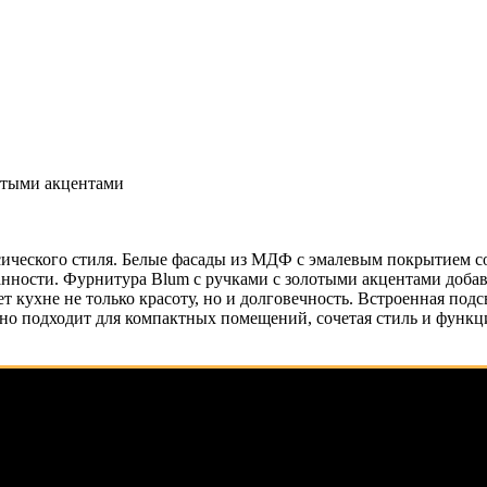
лотыми акцентами
сического стиля. Белые фасады из МДФ с эмалевым покрытием со
нности. Фурнитура Blum с ручками с золотыми акцентами добав
т кухне не только красоту, но и долговечность. Встроенная под
о подходит для компактных помещений, сочетая стиль и функцио
лининграде