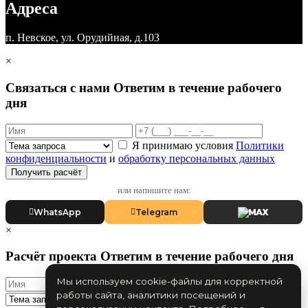
Адреса
п. Невское, ул. Орудийная, д.103
×
Связаться с нами
Ответим в течение рабочего
дня
Я принимаю условия
Политики
конфиденциальности
и
обработку персональных данных
Получить расчёт
или напишите нам:
WhatsApp
Telegram
MAX
×
Расчёт проекта
Ответим в течение рабочего дня
Мы используем cookie-файлы для корректной
работы сайта, аналитики посещений и
Я принимаю условия
Политики