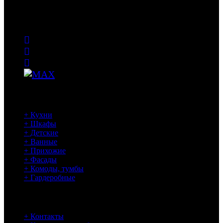
Изготовление корпусной и встраиваемой мебели на заказ в
Калининграде
Наши работы
+ Кухни
+ Шкафы
+ Детские
+ Ванные
+ Прихожие
+ Фасады
+ Комоды, тумбы
+ Гардеробные
Информация
+ Контакты